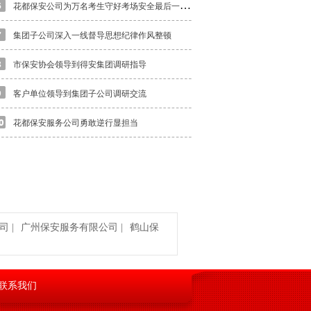
花
都保安公司为万名考生守好考场安全最后一道关
集团子公司深入一线督导思想纪律作风整顿
市保安协会领导到得安集团调研指导
客户单位领导到集团子公司调研交流
花都保安服务公司勇敢逆行显担当
司
|
广州保安服务有限公司
|
鹤山保
联系我们