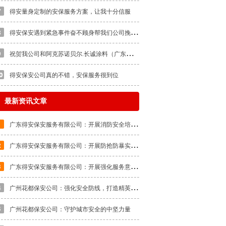
得安量身定制的安保服务方案，让我十分信服
得
安保安遇到紧急事件奋不顾身帮我们公司挽回经济损失
祝
贺我公司和阿克苏诺贝尔.长诚涂料（广东）有限公司达成合作成功
得安保安公司真的不错，安保服务很到位
最新资讯文章
广
东得安保安服务有限公司：开展消防安全培训，提升应急处置能力
广
东得安保安服务有限公司：开展防抢防暴实战教学培训
广
东得安保安服务有限公司：开展强化服务意识，提高服务质量的专题培训
广
州花都保安公司：强化安全防线，打造精英队伍
广州花都保安公司：守护城市安全的中坚力量