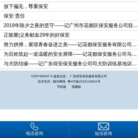
放下偏见，尊重保安
保安·责任
2019年除夕之夜的坚守——记广州市花都区保安服务公司驻花都火车站保安队
正能量|义务献血29年的好保安
努力拼搏，展现青春奋进之美——记花都保安服务有限公司直属二大队车长陈王虎
为百姓筑起一道温暖的安全屏障——记花都保安服务公司马伟生
与犬防结缘——记广东得安保安服务公司司犬防训练基地训导员邹文学
▲保安队伍在服务大厅和园区企业代表一起参加消防知识培训学习
COPYRIGHT © 版权信息： 广东得安保安服务有限公司
此次培训工作包括每周六上午进行的消防知识学习以及各型
技术支持：酷玛网络
粤ICP备2023116031号
号消防器材的实操演练两个部分，同时我司保安大队还需负责现
手机版
电脑版
场警戒，确保实操顺利进行。我司金茂大队制定了周密的计划，
派出60名精干队员分四期完成此次消防培训任务，每期培训派
出1名骨干人员和14名队员参加，培训人员名单提前公布，以确
保驻厂督查及现场监督工作有序进行。
电话咨询
短信咨询