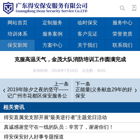
网站首页
定制服务
临时保安
服务中心
培训体系
服务案例
客户见证
荣誉资质
保安新闻
方案中心
关于我们
联系我们
克服高温天气，金茂大队消防培训工作圆满完成
发布时间：2018年7月18日 点击数：4635
应护卫单位惠州金茂实业投资有限公司要求，2018年6月30
上一条
下一条
日，我司得安金茂大队顺利完成6月1日至30日为期一个月的消
2019年除夕之夜的坚守——
正能量|义务献血29年的好
记广州市花都区保安服务公
保安
防培训工作，参加培训人员全部合格。
司驻花都火车站保安队
相关资讯
得安直属党支部开展“最美逆行者”主题党日活动
真诚感谢坚守在一线的队员：辛苦了，谢谢你们！
得安保安好人好事专题报道