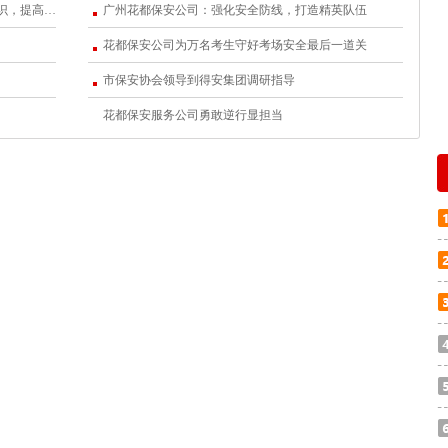
广东得安保安服务有限公司：开展强化服务意识，提高服务质量的专题培训
广州花都保安公司：强化安全防线，打造精英队伍
注意观察对方面部表情及行动。
花都保安公司为万名考生守好考场安全最后一道关
器。
市保安协会领导到得安集团调研指导
花都保安服务公司勇敢逆行显担当
流利。
。
是否打赤脚，是否有伤。
保持一定的距离，防止对方突然袭击。
护员执勤时与对方发生纠纷的处理
取闹的，首先要保持冷静。
安要克制，避免和对方发生冲突、防止矛盾激化。