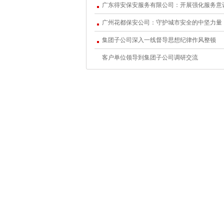
b) 当与对方保持20米左右距离时，要
广州花都保安公司：守护城市安全的中坚力量
c) 观察对方行为是否诡秘，是否藏有凶
集团子公司深入一线督导思想纪律作风整顿
客户单位领导到集团子公司调研交流
d) 盘问时对方神色是否慌张，答话是否
e) 检查证件是否伪造，证件是否有疑点
f) 衣着是否整洁，有无血迹、泥点，
g) 所携带的物品是否与身份相符。
h) 检查对方时较好二人以上，与对方
2.秩序维
a) 由于按规定执勤，对方不理解无理
b) 对方态度蛮横、不讲理的，执勤保