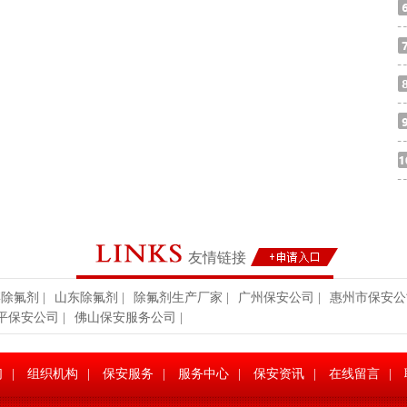
货物资放行条的个人或车辆的处理方法。
条或物单不符的个人或车辆，值班秩序维护员应先登记其个人或驾驶员
主（厂家）出货物资放行条。
交保安部。
友情链接
博除氟剂
|
山东除氟剂
|
除氟剂生产厂家
|
广州保安公司
|
惠州市保安公
平保安公司
|
佛山保安服务公司
|
们
|
组织机构
|
保安服务
|
服务中心
|
保安资讯
|
在线留言
|