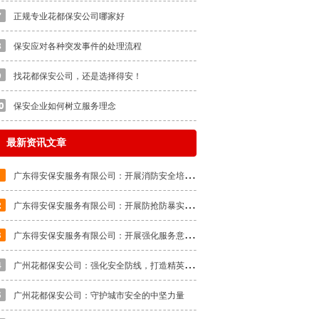
正规专业花都保安公司哪家好
保安应对各种突发事件的处理流程
找花都保安公司，还是选择得安！
保安企业如何树立服务理念
最新资讯文章
广
东得安保安服务有限公司：开展消防安全培训，提升应急处置能力
广
东得安保安服务有限公司：开展防抢防暴实战教学培训
广
东得安保安服务有限公司：开展强化服务意识，提高服务质量的专题培训
广
州花都保安公司：强化安全防线，打造精英队伍
广州花都保安公司：守护城市安全的中坚力量