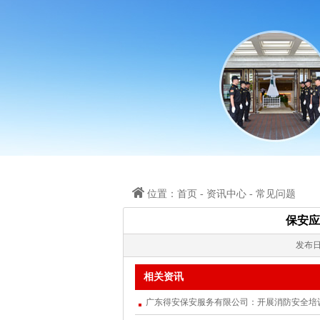
位置：首页 - 资讯中心 - 常见问题
保安应
发布日
上一篇：
没有了
1.
相关资讯
a) 执勤时要集中精力，注意观察。