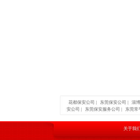
d) 对物单不符或没有业主（厂家）出
e) 对没有业主（厂家）出货物资放行
的有效证件。
f) 请个人或驾驶员回单位重新开具业
g) 立即通知领班、主管，将人或车辆送
花都保安公司
|
东莞保安公司
|
淄
安公司
|
东莞保安服务公司
|
东莞常
关于我