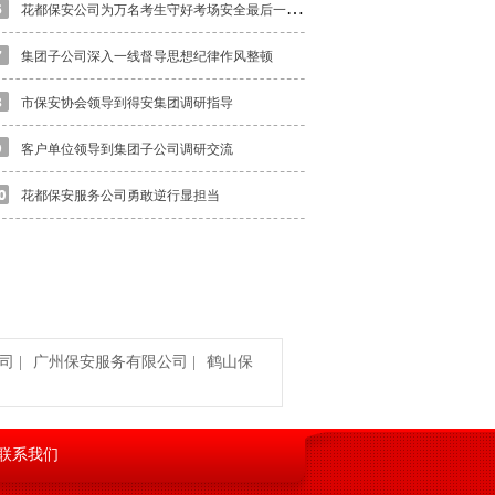
花
都保安公司为万名考生守好考场安全最后一道关
集团子公司深入一线督导思想纪律作风整顿
市保安协会领导到得安集团调研指导
客户单位领导到集团子公司调研交流
花都保安服务公司勇敢逆行显担当
司
|
广州保安服务有限公司
|
鹤山保
联系我们