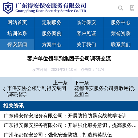
网站首页
定制服务
临时保安
服务中心
培训体系
服务案例
客户见证
荣誉资质
保安新闻
方案中心
关于我们
联系我们
客户单位领导到集团子公司调研交流
发布时间：2021年3月10日 点击数：4174
3月9日下午，某重点客户单位领导一行来到得安保安集团
上一条
下一条
公司调研指导，受集团委员、集团董事、得安董事长朱文兵委
市保安协会领导到得安集团
花都保安服务公司勇敢逆行
调研指导
显担当
托，得安公司经理吴昊舟带领公司其他班子成员、相关部室负责
人及基层干部参加了调研会。
相关资讯
会上，双方就进一步强化驻勤保安队伍管理培训、全面提升
广东得安保安服务有限公司：开展防抢防暴实战教学培训
队伍素质、加强队伍形象建设、改善执勤装备配置等进行了深入
广东得安保安服务有限公司：开展强化服务意识，提高服务质量的专题培训
交流。 听取介绍后，客户单位领导一行对派驻保安队伍的工作
广州花都保安公司：强化安全防线，打造精英队伍