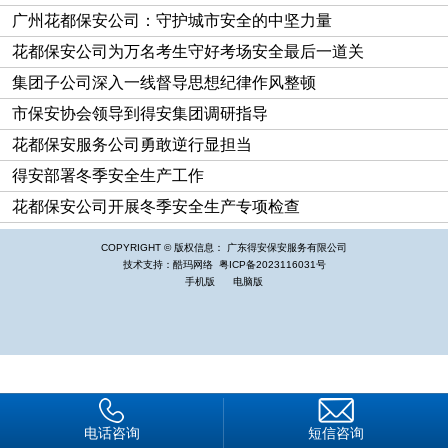
给予充分肯定，并表示：作为国有保安企业，得安公司管理规
广州花都保安公司：守护城市安全的中坚力量
范，制度健全，派驻的保安队伍素质高，形象好，服务优，双方
花都保安公司为万名考生守好考场安全最后一道关
在多年合作中，沟通顺畅到位，工作开展顺利，充分保障了我单
集团子公司深入一线督导思想纪律作风整顿
位的安全，同时希望今后双方还要进一步加强沟通和交流，建立
市保安协会领导到得安集团调研指导
更高效、深入的合作模式。（供稿人：陈胜芳，摄影：王亚洁）
花都保安服务公司勇敢逆行显担当
得安部署冬季安全生产工作
花都保安公司开展冬季安全生产专项检查
COPYRIGHT © 版权信息： 广东得安保安服务有限公司
技术支持：酷玛网络
粤ICP备2023116031号
手机版
电脑版
电话咨询
短信咨询