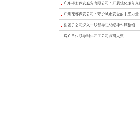
的“业务冲刺期”到了，流窜作案人员“捞一
案件高发地。
广州花都保安公司：守护城市安全的中坚力量
集团子公司深入一线督导思想纪律作风整顿
客户单位领导到集团子公司调研交流
作为肩负社会治安、人身安全、财产安
意，加强巡逻排查力度，特别是在夜间盗窃
1、发现可疑记号要及时排查擦除
保安人员在巡逻时如果发现地上、墙上
案前画的踩点信息，保安人员要及时排查监
2、巡逻时多注意角落和暗处