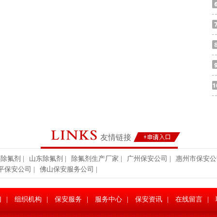
友情链接
博除氟剂
|
山东除氟剂
|
除氟剂生产厂家
|
广州保安公司
|
惠州市保安公
平保安公司
|
佛山保安服务公司
|
们
|
组织机构
|
保安服务
|
服务中心
|
保安资讯
|
在线留言
|
安人员的职责，迅速制止犯罪。