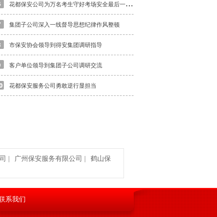
花
都保安公司为万名考生守好考场安全最后一道关
集团子公司深入一线督导思想纪律作风整顿
市保安协会领导到得安集团调研指导
客户单位领导到集团子公司调研交流
花都保安服务公司勇敢逆行显担当
司
|
广州保安服务有限公司
|
鹤山保
联系我们