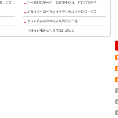
票”回家过年的心理爆发导致年底入室盗窃案高发，小区、公司也成为
广东得安保安服务有限公司：开展强化服务意识，提高服务质量的专题培训
广州花都保安公司：强化安全防线，打造精英队伍
花都保安公司为万名考生守好考场安全最后一道关
市保安协会领导到得安集团调研指导
花都保安服务公司勇敢逆行显担当
全等光荣责任为己任的保安人员，在临近年底盗窃案高发时要特别留
高发时段。特别在巡逻时要牢记：
或小区门上画有奇怪的符号，不能掉以轻心，因为这可能是小偷在作
控，在该地带加强巡逻力度，并马上擦除这些可疑记号。