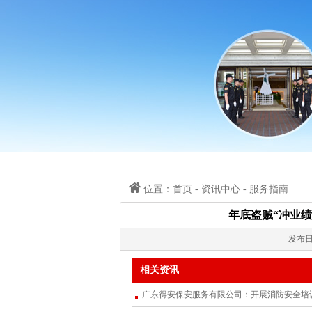
位置：首页 - 资讯中心 - 服务指南
年底盗贼“冲业
发布日
上一篇：
如何在守押队伍中开展思想政治教
年关将至
相关资讯
转眼又到一年年末，春节也在不远处招