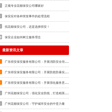
正规专业花都保安公司哪家好
保安应对各种突发事件的处理流程
找花都保安公司，还是选择得安！
保安企业如何树立服务理念
最新资讯文章
广
东得安保安服务有限公司：开展消防安全培训，提升应急处置能力
广
东得安保安服务有限公司：开展防抢防暴实战教学培训
广
东得安保安服务有限公司：开展强化服务意识，提高服务质量的专题培训
广
州花都保安公司：强化安全防线，打造精英队伍
广州花都保安公司：守护城市安全的中坚力量